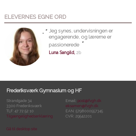
ELEVERNES EGNE ORD
"
Jeg synes, undervisningen er
"
engagerende, og lærerne er
"
passionerede
Luna Sangild,
2b
Frederiksværk Gymnasium og HF
Strandgade 34
Email:
post@fvgh.dk
3300 Frederiksværk
eksamen@fvgh.dk
TLF: 47 72 52 10
EAN: 5798000557345
Tilgængelighedserklæring
CVR: 29542201
Gå til desktop site