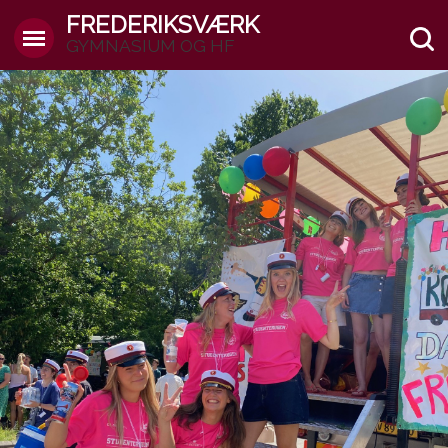
FREDERIKSVÆRK
GYMNASIUM OG HF