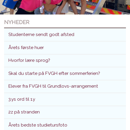
NYHEDER
Studenterne sendt godt afsted
Årets første huer
Hvorfor lære sprog?
Studenterne sendt godt afsted
Skal du starte på FVGH efter sommerferien?
Translokation d. 26. juni 2026
Elever fra FVGH til Grundlovs-arrangement
3.ys ord til 1.y
2z på stranden
Årets bedste studietursfoto