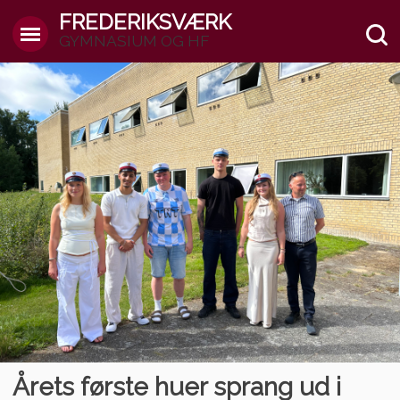
FREDERIKSVÆRK
GYMNASIUM OG HF
Årets første huer sprang ud i