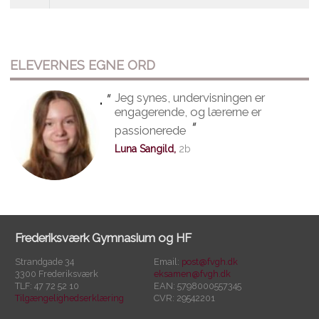
ELEVERNES EGNE ORD
"
Jeg synes, undervisningen er
"
engagerende, og lærerne er
"
passionerede
Luna Sangild,
2b
Frederiksværk Gymnasium og HF
Strandgade 34
Email:
post@fvgh.dk
3300 Frederiksværk
eksamen@fvgh.dk
TLF: 47 72 52 10
EAN: 5798000557345
Tilgængelighedserklæring
CVR: 29542201