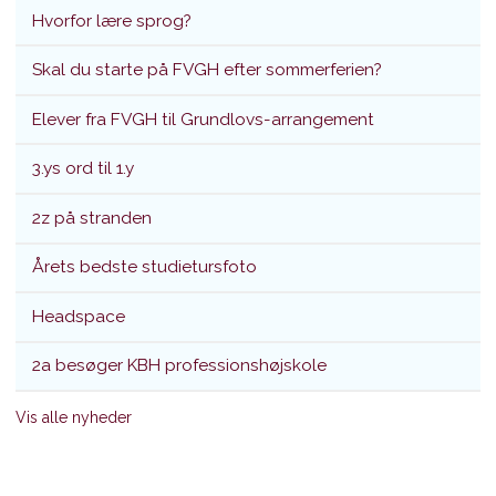
Hvorfor lære sprog?
Skal du starte på FVGH efter sommerferien?
Elever fra FVGH til Grundlovs-arrangement
3.ys ord til 1.y
2z på stranden
Årets bedste studietursfoto
Headspace
2a besøger KBH professionshøjskole
Vis alle nyheder