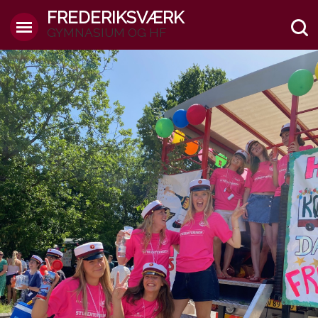
FREDERIKSVÆRK
GYMNASIUM OG HF