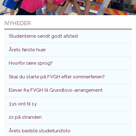
NYHEDER
Studenterne sendt godt afsted
Årets første huer
Hvorfor lære sprog?
Studenterne sendt godt afsted
Skal du starte på FVGH efter sommerferien?
Translokation d. 26. juni 2026
Elever fra FVGH til Grundlovs-arrangement
3.ys ord til 1.y
2z på stranden
Årets bedste studietursfoto