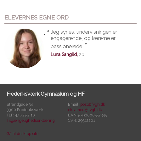
ELEVERNES EGNE ORD
"
Jeg synes, undervisningen er
"
engagerende, og lærerne er
"
passionerede
Luna Sangild,
2b
Frederiksværk Gymnasium og HF
Strandgade 34
Email:
post@fvgh.dk
3300 Frederiksværk
eksamen@fvgh.dk
TLF: 47 72 52 10
EAN: 5798000557345
Tilgængelighedserklæring
CVR: 29542201
Gå til desktop site