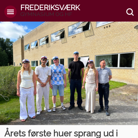
FREDERIKSVÆRK
GYMNASIUM OG HF
Årets første huer sprang ud i