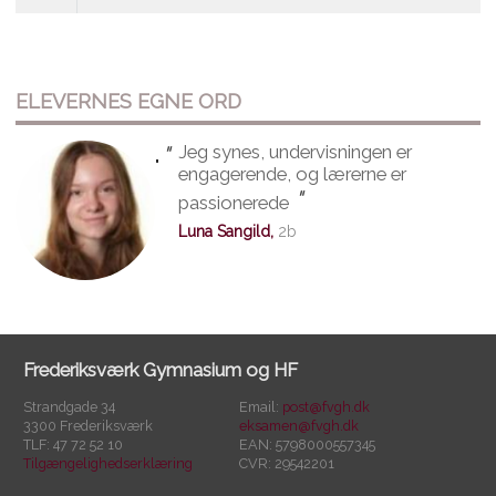
ELEVERNES EGNE ORD
"
Jeg synes, undervisningen er
"
engagerende, og lærerne er
"
passionerede
Luna Sangild,
2b
Frederiksværk Gymnasium og HF
Strandgade 34
Email:
post@fvgh.dk
3300 Frederiksværk
eksamen@fvgh.dk
TLF: 47 72 52 10
EAN: 5798000557345
Tilgængelighedserklæring
CVR: 29542201