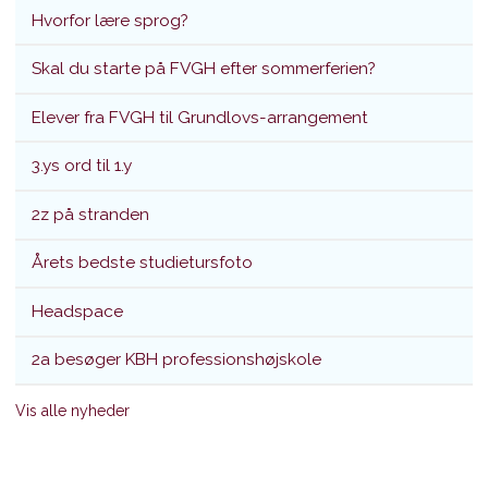
Hvorfor lære sprog?
Skal du starte på FVGH efter sommerferien?
Elever fra FVGH til Grundlovs-arrangement
3.ys ord til 1.y
2z på stranden
Årets bedste studietursfoto
Headspace
2a besøger KBH professionshøjskole
Vis alle nyheder