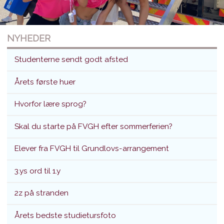
NYHEDER
Studenterne sendt godt afsted
Årets første huer
Hvorfor lære sprog?
Studenterne sendt godt afsted
Skal du starte på FVGH efter sommerferien?
Translokation d. 26. juni 2026
Elever fra FVGH til Grundlovs-arrangement
3.ys ord til 1.y
2z på stranden
Årets bedste studietursfoto