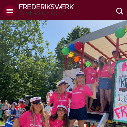
FREDERIKSVÆRK
GYMNASIUM OG HF