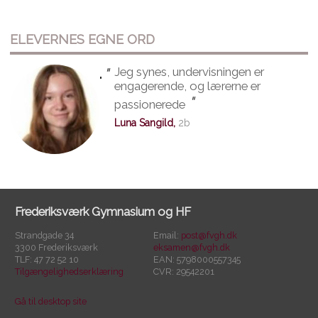
ELEVERNES EGNE ORD
"
Jeg synes, undervisningen er
"
engagerende, og lærerne er
"
passionerede
Luna Sangild,
2b
Frederiksværk Gymnasium og HF
Strandgade 34
Email:
post@fvgh.dk
3300 Frederiksværk
eksamen@fvgh.dk
TLF: 47 72 52 10
EAN: 5798000557345
Tilgængelighedserklæring
CVR: 29542201
Gå til desktop site