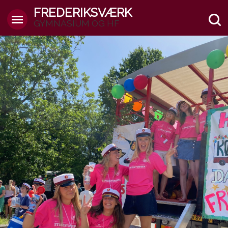
FREDERIKSVÆRK
GYMNASIUM OG HF