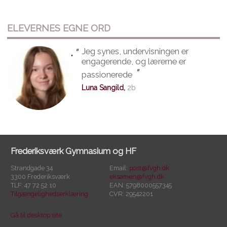
ELEVERNES EGNE ORD
"
Jeg synes, undervisningen er
"
engagerende, og lærerne er
"
passionerede
Luna Sangild,
2b
Frederiksværk Gymnasium og HF
Strandgade 34
Email:
post@fvgh.dk
3300 Frederiksværk
eksamen@fvgh.dk
TLF: 47 72 52 10
EAN: 5798000557345
Tilgængelighedserklæring
CVR: 29542201
Gå til desktop site