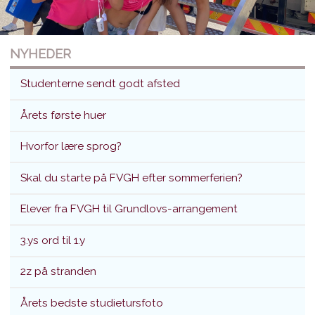
NYHEDER
Studenterne sendt godt afsted
Årets første huer
Hvorfor lære sprog?
Studenterne sendt godt afsted
Skal du starte på FVGH efter sommerferien?
Translokation d. 26. juni 2026
Elever fra FVGH til Grundlovs-arrangement
3.ys ord til 1.y
2z på stranden
Årets bedste studietursfoto