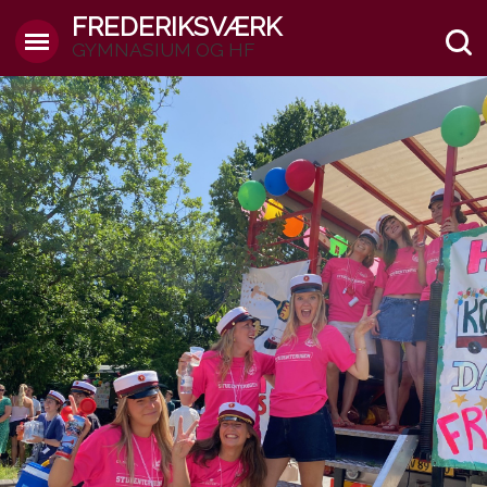
FREDERIKSVÆRK
GYMNASIUM OG HF