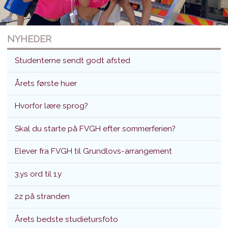
NYHEDER
Studenterne sendt godt afsted
Årets første huer
Hvorfor lære sprog?
Studenterne sendt godt afsted
Skal du starte på FVGH efter sommerferien?
Translokation d. 26. juni 2026
Elever fra FVGH til Grundlovs-arrangement
3.ys ord til 1.y
2z på stranden
Årets bedste studietursfoto