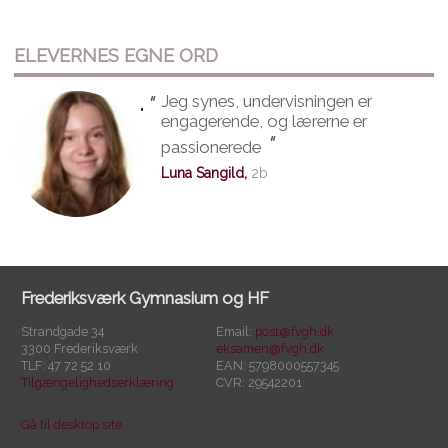
ELEVERNES EGNE ORD
"
Jeg synes, undervisningen er
"
engagerende, og lærerne er
"
passionerede
Luna Sangild,
2b
Frederiksværk Gymnasium og HF
Strandgade 34
Email:
post@fvgh.dk
3300 Frederiksværk
eksamen@fvgh.dk
TLF: 47 72 52 10
EAN: 5798000557345
Tilgængelighedserklæring
CVR: 29542201
Gå til desktop site