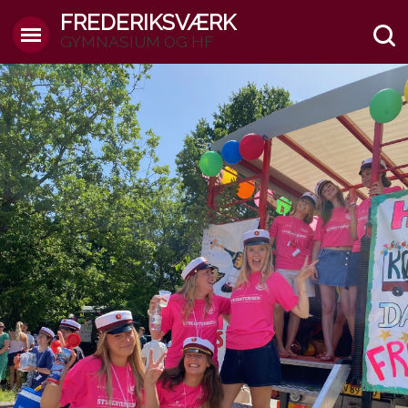
FREDERIKSVÆRK
GYMNASIUM OG HF