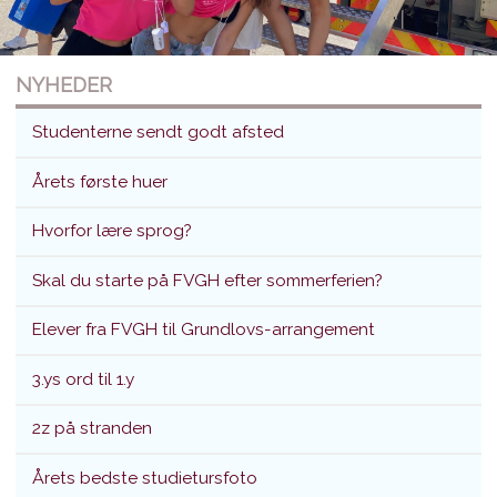
NYHEDER
Studenterne sendt godt afsted
Årets første huer
Hvorfor lære sprog?
Studenterne sendt godt afsted
Skal du starte på FVGH efter sommerferien?
Translokation d. 26. juni 2026
Elever fra FVGH til Grundlovs-arrangement
3.ys ord til 1.y
2z på stranden
Årets bedste studietursfoto