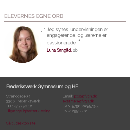
ELEVERNES EGNE ORD
"
Jeg synes, undervisningen er
"
engagerende, og lærerne er
"
passionerede
Luna Sangild,
2b
Frederiksværk Gymnasium og HF
Strandgade 34
Email:
post@fvgh.dk
3300 Frederiksværk
eksamen@fvgh.dk
TLF: 47 72 52 10
EAN: 5798000557345
Tilgængelighedserklæring
CVR: 29542201
Gå til desktop site