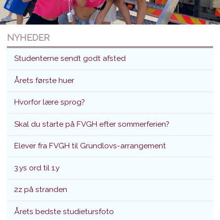
NYHEDER
Studenterne sendt godt afsted
Årets første huer
Hvorfor lære sprog?
Studenterne sendt godt afsted
Skal du starte på FVGH efter sommerferien?
Translokation d. 26. juni 2026
Elever fra FVGH til Grundlovs-arrangement
3.ys ord til 1.y
2z på stranden
Årets bedste studietursfoto