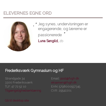
ELEVERNES EGNE ORD
"
Jeg synes, undervisningen er
"
engagerende, og lærerne er
"
passionerede
Luna Sangild,
2b
Frederiksværk Gymnasium og HF
Strandgade 34
Email:
post@fvgh.dk
3300 Frederiksværk
eksamen@fvgh.dk
TLF: 47 72 52 10
EAN: 5798000557345
Tilgængelighedserklæring
CVR: 29542201
Gå til desktop site