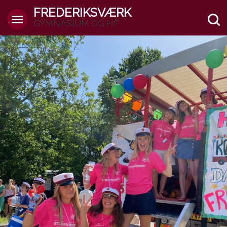
FREDERIKSVÆRK
GYMNASIUM OG HF