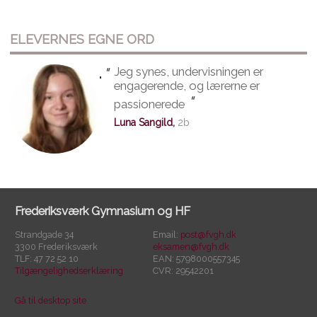
ELEVERNES EGNE ORD
"
Jeg synes, undervisningen er
"
engagerende, og lærerne er
"
passionerede
Luna Sangild,
2b
Frederiksværk Gymnasium og HF
Strandgade 34
Email:
post@fvgh.dk
3300 Frederiksværk
eksamen@fvgh.dk
TLF: 47 72 52 10
EAN: 5798000557345
Tilgængelighedserklæring
CVR: 29542201
Gå til desktop site