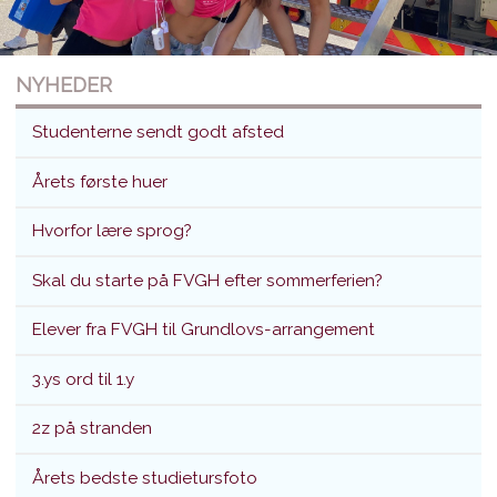
NYHEDER
Studenterne sendt godt afsted
Årets første huer
Hvorfor lære sprog?
Studenterne sendt godt afsted
Skal du starte på FVGH efter sommerferien?
Translokation d. 26. juni 2026
Elever fra FVGH til Grundlovs-arrangement
3.ys ord til 1.y
2z på stranden
Årets bedste studietursfoto