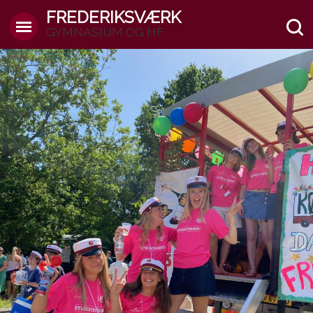
FREDERIKSVÆRK
GYMNASIUM OG HF