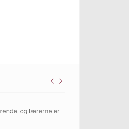
rende, og lærerne er
elev på FVGH. Der er
"
ikling er uendelige.