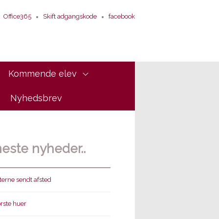
Office365
Skift adgangskode
facebook
Kommende elev
Nyhedsbrev
este nyheder..
erne sendt afsted
ørste huer