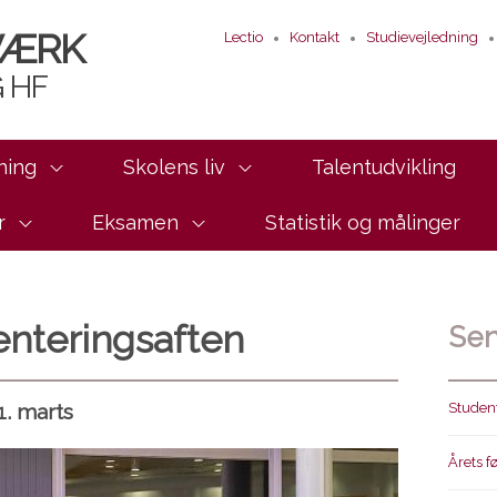
VÆRK
Lectio
Kontakt
Studievejledning
 HF
ning
Skolens liv
Talentudvikling
r
Eksamen
Statistik og målinger
enteringsaften
Sen
1. marts
Student
Årets f