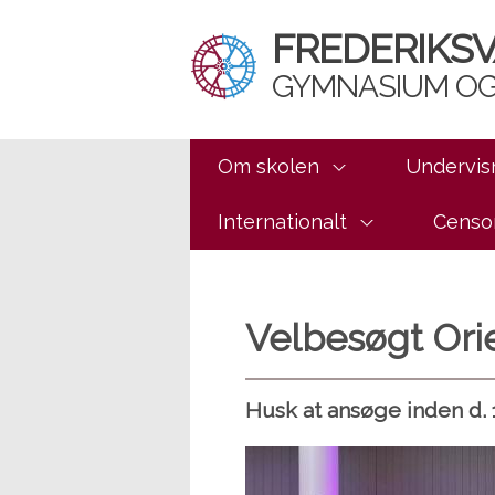
FREDERIKS
GYMNASIUM OG
Om skolen
Undervis
Internationalt
Censo
Velbesøgt Ori
Husk at ansøge inden d. 