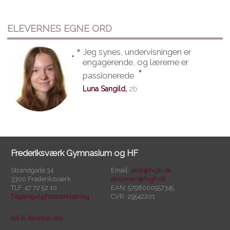
ELEVERNES EGNE ORD
"
Jeg synes, undervisningen er
"
engagerende, og lærerne er
"
passionerede
Luna Sangild,
2b
Frederiksværk Gymnasium og HF
Strandgade 34
Email:
post@fvgh.dk
3300 Frederiksværk
eksamen@fvgh.dk
TLF: 47 72 52 10
EAN: 5798000557345
Tilgængelighedserklæring
CVR: 29542201
Gå til desktop site