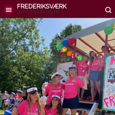
FREDERIKSVÆRK
GYMNASIUM OG HF