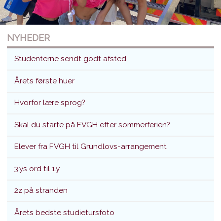
NYHEDER
Studenterne sendt godt afsted
Årets første huer
Hvorfor lære sprog?
Studenterne sendt godt afsted
Skal du starte på FVGH efter sommerferien?
Translokation d. 26. juni 2026
Elever fra FVGH til Grundlovs-arrangement
3.ys ord til 1.y
2z på stranden
Årets bedste studietursfoto