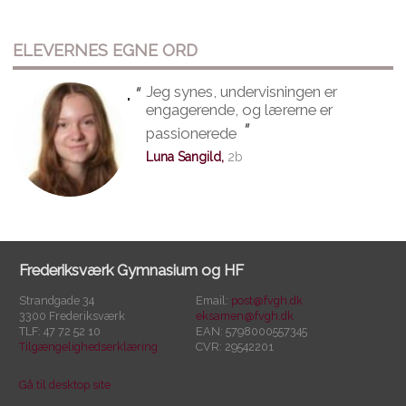
ELEVERNES EGNE ORD
"
Jeg synes, undervisningen er
"
engagerende, og lærerne er
"
passionerede
Luna Sangild,
2b
Frederiksværk Gymnasium og HF
Strandgade 34
Email:
post@fvgh.dk
3300 Frederiksværk
eksamen@fvgh.dk
TLF: 47 72 52 10
EAN: 5798000557345
Tilgængelighedserklæring
CVR: 29542201
Gå til desktop site