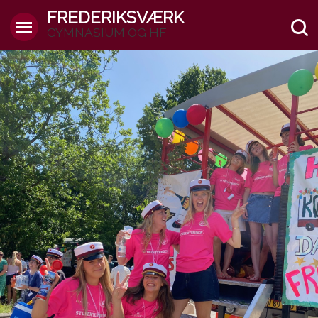
FREDERIKSVÆRK
GYMNASIUM OG HF