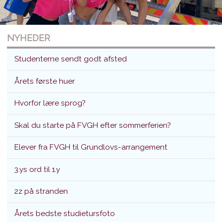
NYHEDER
Studenterne sendt godt afsted
Årets første huer
Hvorfor lære sprog?
Studenterne sendt godt afsted
Skal du starte på FVGH efter sommerferien?
Translokation d. 26. juni 2026
Elever fra FVGH til Grundlovs-arrangement
3.ys ord til 1.y
2z på stranden
Årets bedste studietursfoto