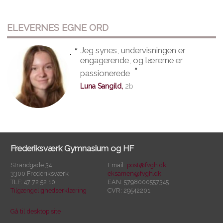
ELEVERNES EGNE ORD
"
Jeg synes, undervisningen er
"
engagerende, og lærerne er
"
passionerede
Luna Sangild,
2b
Frederiksværk Gymnasium og HF
Strandgade 34
Email:
post@fvgh.dk
3300 Frederiksværk
eksamen@fvgh.dk
TLF: 47 72 52 10
EAN: 5798000557345
Tilgængelighedserklæring
CVR: 29542201
Gå til desktop site