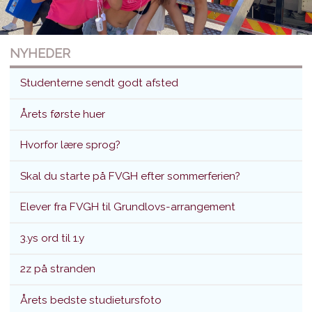
NYHEDER
Studenterne sendt godt afsted
Årets første huer
Hvorfor lære sprog?
Studenterne sendt godt afsted
Skal du starte på FVGH efter sommerferien?
Translokation d. 26. juni 2026
Elever fra FVGH til Grundlovs-arrangement
3.ys ord til 1.y
2z på stranden
Årets bedste studietursfoto