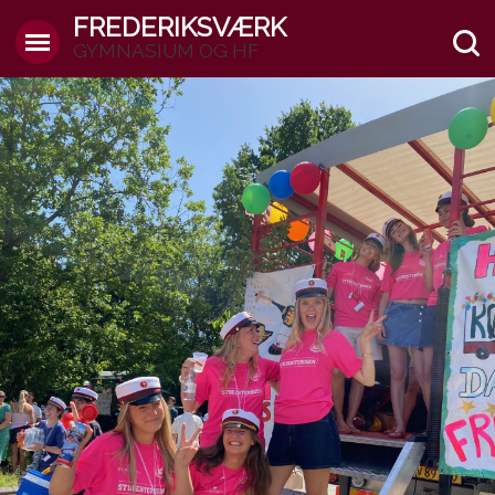
FREDERIKSVÆRK
GYMNASIUM OG HF