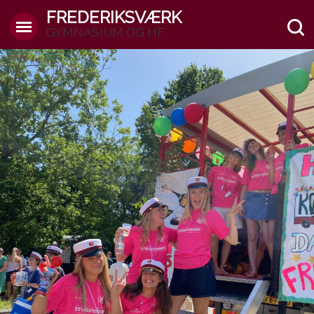
FREDERIKSVÆRK
GYMNASIUM OG HF