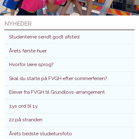
NYHEDER
Studenterne sendt godt afsted
Årets første huer
Hvorfor lære sprog?
Studenterne sendt godt afsted
Skal du starte på FVGH efter sommerferien?
Translokation d. 26. juni 2026
Elever fra FVGH til Grundlovs-arrangement
3.ys ord til 1.y
2z på stranden
Årets bedste studietursfoto