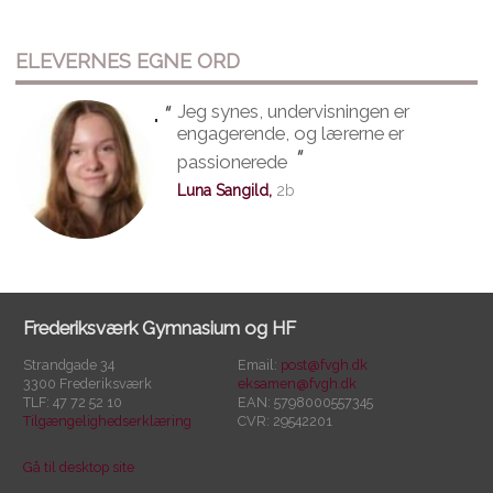
ELEVERNES EGNE ORD
"
Jeg synes, undervisningen er
"
engagerende, og lærerne er
"
passionerede
Luna Sangild,
2b
Frederiksværk Gymnasium og HF
Strandgade 34
Email:
post@fvgh.dk
3300 Frederiksværk
eksamen@fvgh.dk
TLF: 47 72 52 10
EAN: 5798000557345
Tilgængelighedserklæring
CVR: 29542201
Gå til desktop site