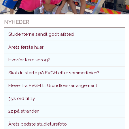
NYHEDER
Studenterne sendt godt afsted
Årets første huer
Hvorfor lære sprog?
Studenterne sendt godt afsted
Skal du starte på FVGH efter sommerferien?
Translokation d. 26. juni 2026
Elever fra FVGH til Grundlovs-arrangement
3.ys ord til 1.y
2z på stranden
Årets bedste studietursfoto