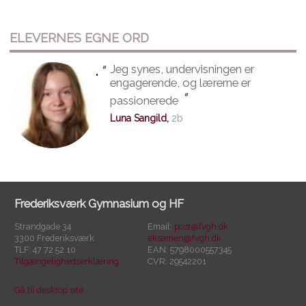
ELEVERNES EGNE ORD
"
Jeg synes, undervisningen er
"
engagerende, og lærerne er
"
passionerede
Luna Sangild,
2b
Frederiksværk Gymnasium og HF
Strandgade 34
Email:
post@fvgh.dk
3300 Frederiksværk
eksamen@fvgh.dk
TLF: 47 72 52 10
EAN: 5798000557345
Tilgængelighedserklæring
CVR: 29542201
Gå til desktop site