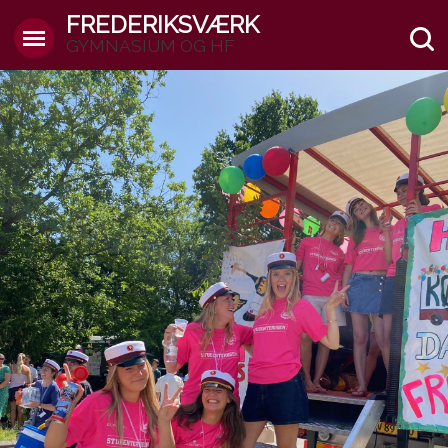
FREDERIKSVÆRK
GYMNASIUM OG HF