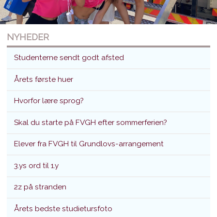
NYHEDER
Studenterne sendt godt afsted
Årets første huer
Hvorfor lære sprog?
Studenterne sendt godt afsted
Skal du starte på FVGH efter sommerferien?
Translokation d. 26. juni 2026
Elever fra FVGH til Grundlovs-arrangement
3.ys ord til 1.y
2z på stranden
Årets bedste studietursfoto