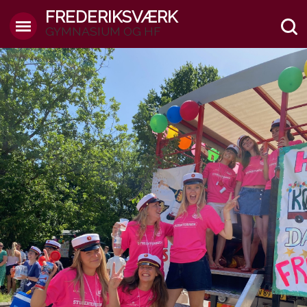
FREDERIKSVÆRK
GYMNASIUM OG HF