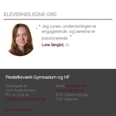
ELEVERNES EGNE ORD
"
Jeg synes, undervisningen er
"
engagerende, og lærerne er
"
passionerede
Luna Sangild,
2b
Frederiksværk Gymnasium og HF
Strandgade 34
Email:
post@fvgh.dk
3300 Frederiksværk
eksamen@fvgh.dk
TLF: 47 72 52 10
EAN: 5798000557345
Tilgængelighedserklæring
CVR: 29542201
Gå til desktop site