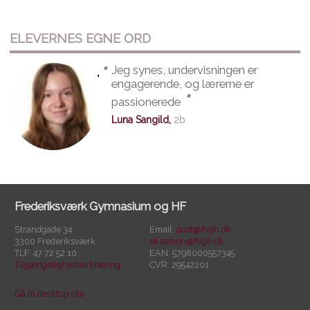
ELEVERNES EGNE ORD
"
Jeg synes, undervisningen er
"
engagerende, og lærerne er
"
passionerede
Luna Sangild,
2b
Frederiksværk Gymnasium og HF
Strandgade 34
Email:
post@fvgh.dk
3300 Frederiksværk
eksamen@fvgh.dk
TLF: 47 72 52 10
EAN: 5798000557345
Tilgængelighedserklæring
CVR: 29542201
Gå til desktop site