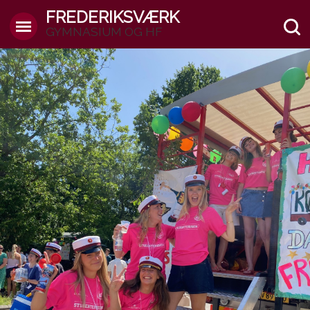
FREDERIKSVÆRK
GYMNASIUM OG HF