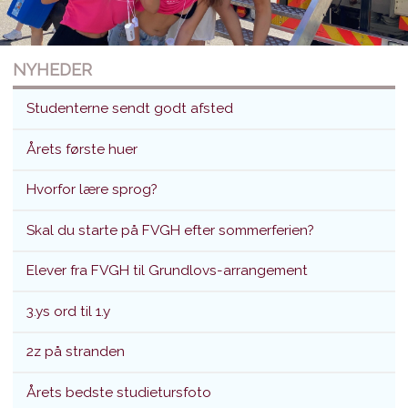
NYHEDER
Studenterne sendt godt afsted
Årets første huer
Hvorfor lære sprog?
Studenterne sendt godt afsted
Skal du starte på FVGH efter sommerferien?
Translokation d. 26. juni 2026
Elever fra FVGH til Grundlovs-arrangement
3.ys ord til 1.y
2z på stranden
Årets bedste studietursfoto