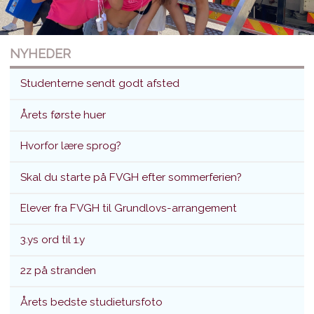
NYHEDER
Studenterne sendt godt afsted
Årets første huer
Hvorfor lære sprog?
Studenterne sendt godt afsted
Skal du starte på FVGH efter sommerferien?
Translokation d. 26. juni 2026
Elever fra FVGH til Grundlovs-arrangement
3.ys ord til 1.y
2z på stranden
Årets bedste studietursfoto