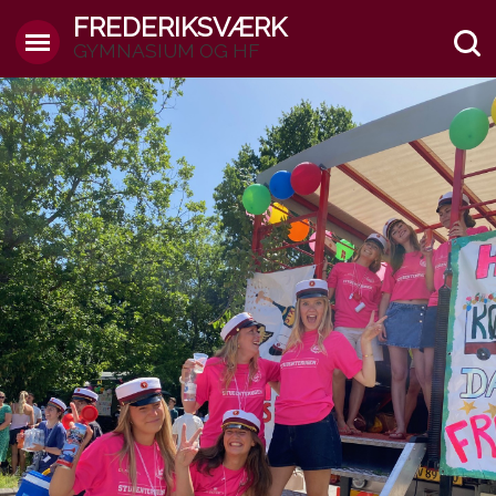
FREDERIKSVÆRK
GYMNASIUM OG HF