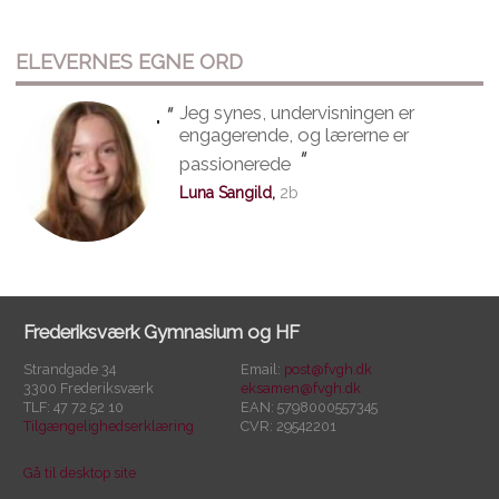
ELEVERNES EGNE ORD
"
Jeg synes, undervisningen er
"
engagerende, og lærerne er
"
passionerede
Luna Sangild,
2b
Frederiksværk Gymnasium og HF
Strandgade 34
Email:
post@fvgh.dk
3300 Frederiksværk
eksamen@fvgh.dk
TLF: 47 72 52 10
EAN: 5798000557345
Tilgængelighedserklæring
CVR: 29542201
Gå til desktop site