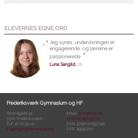
ELEVERNES EGNE ORD
"
Jeg synes, undervisningen er
"
engagerende, og lærerne er
"
passionerede
Luna Sangild,
2b
Frederiksværk Gymnasium og HF
Strandgade 34
Email:
post@fvgh.dk
3300 Frederiksværk
eksamen@fvgh.dk
TLF: 47 72 52 10
EAN: 5798000557345
Tilgængelighedserklæring
CVR: 29542201