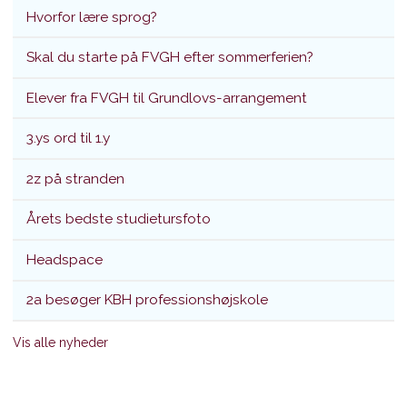
Hvorfor lære sprog?
Skal du starte på FVGH efter sommerferien?
Elever fra FVGH til Grundlovs-arrangement
3.ys ord til 1.y
2z på stranden
Årets bedste studietursfoto
Headspace
2a besøger KBH professionshøjskole
Vis alle nyheder