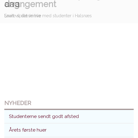
dag
arrangement
Snart vil det vrimle med studenter i Halsnæs
Lavite spillede live
NYHEDER
Studenterne sendt godt afsted
Årets første huer