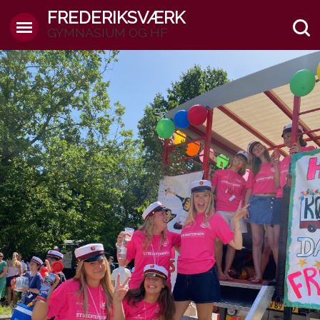
FREDERIKSVÆRK
GYMNASIUM OG HF