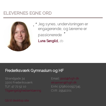
ELEVERNES EGNE ORD
"
Jeg synes, undervisningen er
"
engagerende, og lærerne er
"
passionerede
Luna Sangild,
2b
Frederiksværk Gymnasium og HF
Strandgade 34
Email:
post@fvgh.dk
3300 Frederiksværk
eksamen@fvgh.dk
TLF: 47 72 52 10
EAN: 5798000557345
Tilgængelighedserklæring
CVR: 29542201
Gå til desktop site