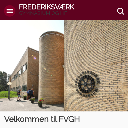
FREDERIKSVÆRK
GYMNASIUM OG HF
Velkommen til FVGH