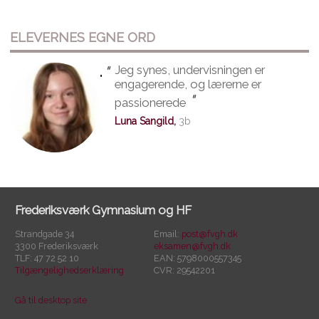
ELEVERNES EGNE ORD
"
Jeg synes, undervisningen er
"
engagerende, og lærerne er
"
passionerede
Luna Sangild,
3b
Frederiksværk Gymnasium og HF
Strandgade 34
Email:
post@fvgh.dk
3300 Frederiksværk
eksamen@fvgh.dk
TLF: 47 72 52 10
EAN: 5798000557345
Tilgængelighedserklæring
CVR: 29542201
Gå til desktop site