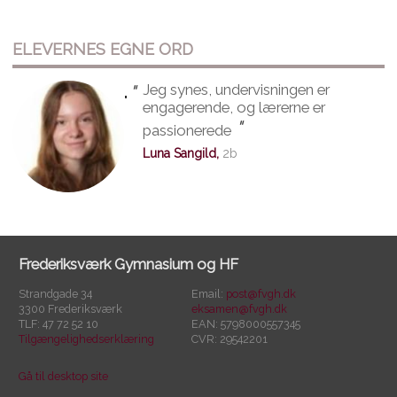
ELEVERNES EGNE ORD
"
Jeg synes, undervisningen er
"
engagerende, og lærerne er
"
passionerede
Luna Sangild,
2b
Frederiksværk Gymnasium og HF
Strandgade 34
Email:
post@fvgh.dk
3300 Frederiksværk
eksamen@fvgh.dk
TLF: 47 72 52 10
EAN: 5798000557345
Tilgængelighedserklæring
CVR: 29542201
Gå til desktop site