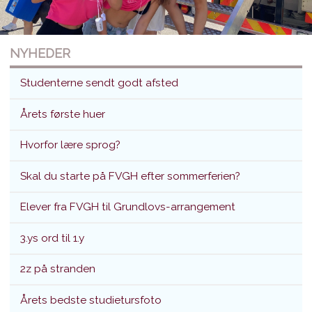
NYHEDER
Studenterne sendt godt afsted
Årets første huer
Hvorfor lære sprog?
Studenterne sendt godt afsted
Skal du starte på FVGH efter sommerferien?
Translokation d. 26. juni 2026
Elever fra FVGH til Grundlovs-arrangement
3.ys ord til 1.y
2z på stranden
Årets bedste studietursfoto