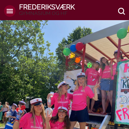
FREDERIKSVÆRK
GYMNASIUM OG HF