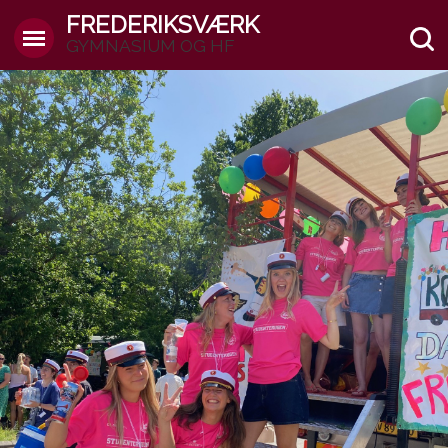
FREDERIKSVÆRK
GYMNASIUM OG HF