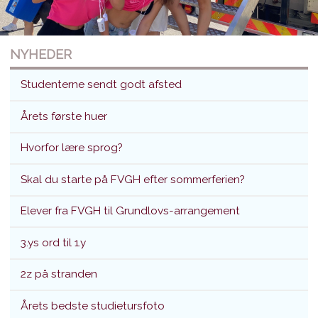
NYHEDER
Studenterne sendt godt afsted
Årets første huer
Hvorfor lære sprog?
Studenterne sendt godt afsted
Skal du starte på FVGH efter sommerferien?
Translokation d. 26. juni 2026
Elever fra FVGH til Grundlovs-arrangement
3.ys ord til 1.y
2z på stranden
Årets bedste studietursfoto