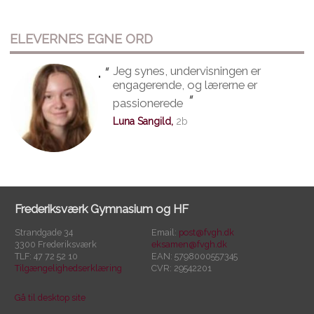
ELEVERNES EGNE ORD
"
Jeg synes, undervisningen er
"
engagerende, og lærerne er
"
passionerede
Luna Sangild,
2b
Frederiksværk Gymnasium og HF
Strandgade 34
Email:
post@fvgh.dk
3300 Frederiksværk
eksamen@fvgh.dk
TLF: 47 72 52 10
EAN: 5798000557345
Tilgængelighedserklæring
CVR: 29542201
Gå til desktop site