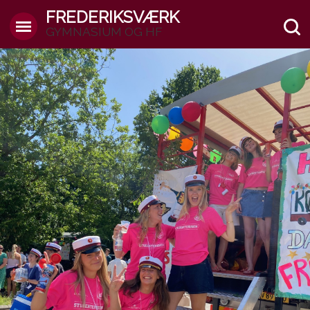
FREDERIKSVÆRK
GYMNASIUM OG HF