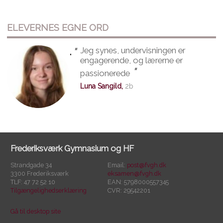
ELEVERNES EGNE ORD
"
Jeg synes, undervisningen er
"
engagerende, og lærerne er
"
passionerede
Luna Sangild,
2b
Frederiksværk Gymnasium og HF
Strandgade 34
Email:
post@fvgh.dk
3300 Frederiksværk
eksamen@fvgh.dk
TLF: 47 72 52 10
EAN: 5798000557345
Tilgængelighedserklæring
CVR: 29542201
Gå til desktop site