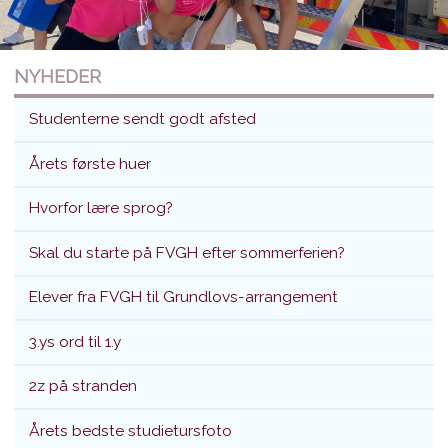
NYHEDER
Studenterne sendt godt afsted
Årets første huer
Hvorfor lære sprog?
Studenterne sendt godt afsted
Skal du starte på FVGH efter sommerferien?
Translokation d. 26. juni 2026
Elever fra FVGH til Grundlovs-arrangement
3.ys ord til 1.y
2z på stranden
Årets bedste studietursfoto